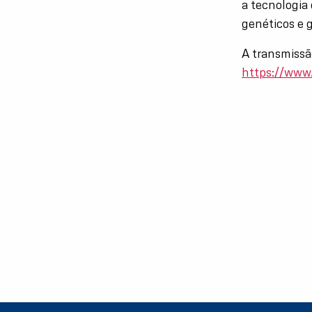
a tecnologia
genéticos e g
A transmissã
https://ww