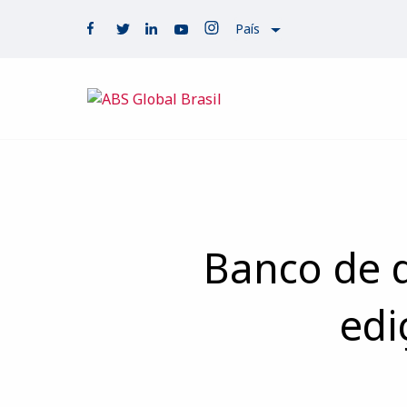
País
Banco de 
edi