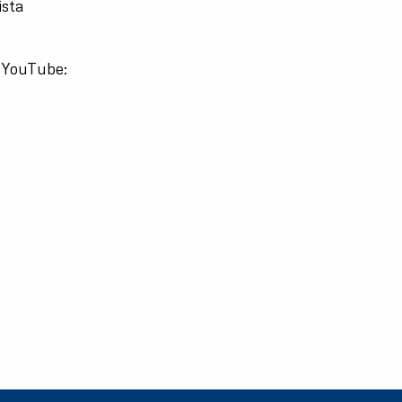
ista
o YouTube: