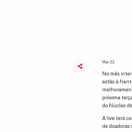
Mar 22
No mês inter
estão à fren
melhoramento
próxima terça
do Núcleo de
A live terá 
de doadoras 