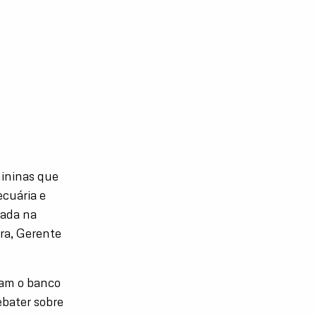
mininas que
ecuária e
zada na
ira, Gerente
ram o banco
ebater sobre