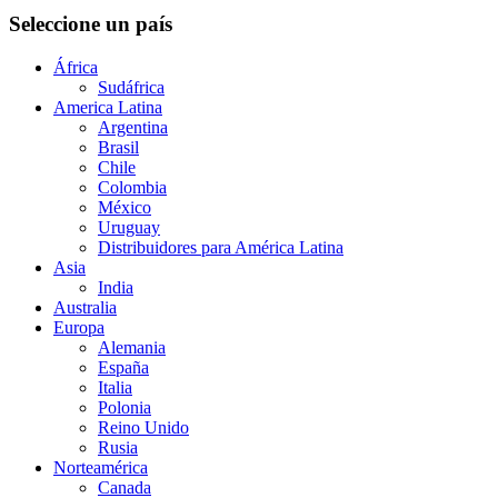
Seleccione un país
África
Sudáfrica
America Latina
Argentina
Brasil
Chile
Colombia
México
Uruguay
Distribuidores para América Latina
Asia
India
Australia
Europa
Alemania
España
Italia
Polonia
Reino Unido
Rusia
Norteamérica
Canada