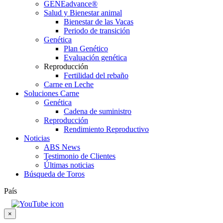
GENEadvance®
Salud y Bienestar animal
Bienestar de las Vacas
Periodo de transición
Genética
Plan Genético
Evaluación genética
Reproducción
Fertilidad del rebaño
Carne en Leche
Soluciones Carne
Genética
Cadena de suministro
Reproducción
Rendimiento Reproductivo
Noticias
ABS News
Testimonio de Clientes
Últimas noticias
Búsqueda de Toros
País
×