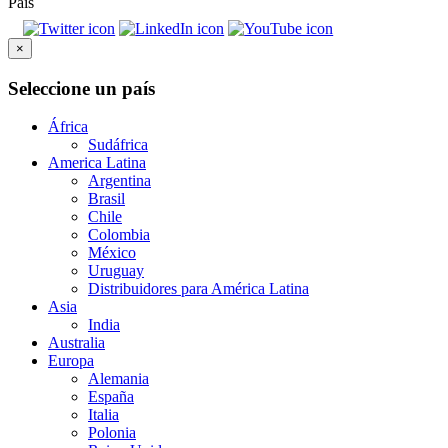
País
×
Seleccione un país
África
Sudáfrica
America Latina
Argentina
Brasil
Chile
Colombia
México
Uruguay
Distribuidores para América Latina
Asia
India
Australia
Europa
Alemania
España
Italia
Polonia