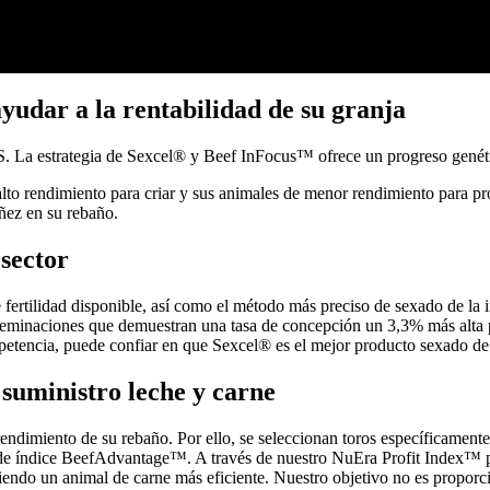
udar a la rentabilidad de su granja
. La estrategia de Sexcel® y Beef InFocus™ ofrece un progreso genéti
alto rendimiento para criar y sus animales de menor rendimiento para prod
ñez en su rebaño.
 sector
 fertilidad disponible, así como el método más preciso de sexado de la i
nseminaciones que demuestran una tasa de concepción un 3,3% más alta 
etencia, puede confiar en que Sexcel® es el mejor producto sexado de fe
 suministro leche y carne
dimiento de su rebaño. Por ello, se seleccionan toros específicamente p
r de índice BeefAdvantage™. A través de nuestro NuEra Profit Index™ p
iendo un animal de carne más eficiente. Nuestro objetivo no es proporci