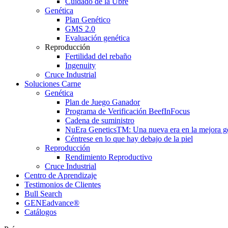
Cuidado de la Ubre
Genética
Plan Genético
GMS 2.0
Evaluación genética
Reproducción
Fertilidad del rebaño
Ingenuity
Cruce Industrial
Soluciones Carne
Genética
Plan de Juego Ganador
Programa de Verificación BeefInFocus
Cadena de suministro
NuEra GeneticsTM: Una nueva era en la mejora ge
Céntrese en lo que hay debajo de la piel
Reproducción
Rendimiento Reproductivo
Cruce Industrial
Centro de Aprendizaje
Testimonios de Clientes
Bull Search
GENEadvance®
Catálogos