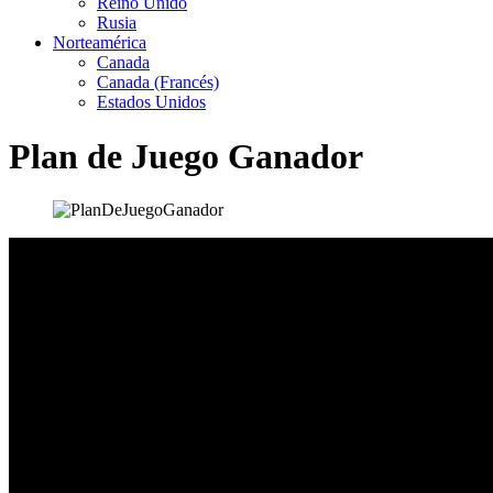
Reino Unido
Rusia
Norteamérica
Canada
Canada (Francés)
Estados Unidos
Plan de Juego Ganador