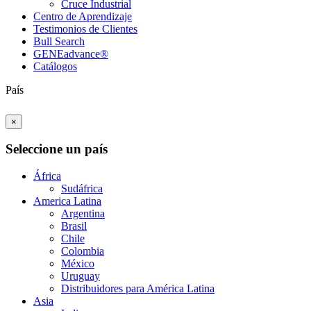
Cruce Industrial
Centro de Aprendizaje
Testimonios de Clientes
Bull Search
GENEadvance®
Catálogos
País
×
Seleccione un país
África
Sudáfrica
America Latina
Argentina
Brasil
Chile
Colombia
México
Uruguay
Distribuidores para América Latina
Asia