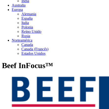
India
Australia
Europa
Alemania
España
Italia
Polonia
Reino Unido
Rusia
Norteamérica
Canada
Canada (Francés)
Estados Unidos
Beef InFocus™