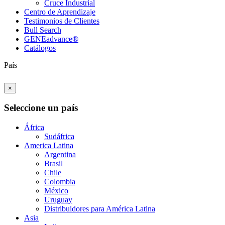
Cruce Industrial
Centro de Aprendizaje
Testimonios de Clientes
Bull Search
GENEadvance®
Catálogos
País
×
Seleccione un país
África
Sudáfrica
America Latina
Argentina
Brasil
Chile
Colombia
México
Uruguay
Distribuidores para América Latina
Asia