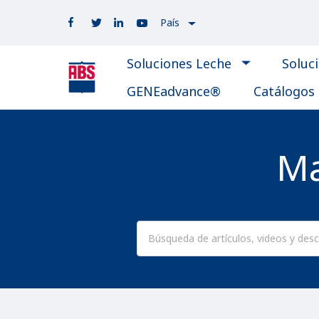
País
Soluciones Leche
Soluc
GENEadvance®
Catálogos
Ma